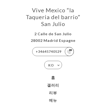
뉴
Vive Mexico “la
락
Taqueria del barrio”
San Julio
2 Calle de San Julio
28002 Madrid Espagne
+34645740529
KO
홈
갤러리
리뷰
메뉴