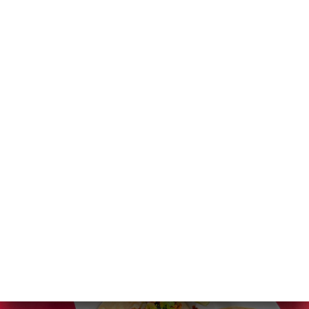
CA
MENÚ
/
INICI
GALERIA
Galeria