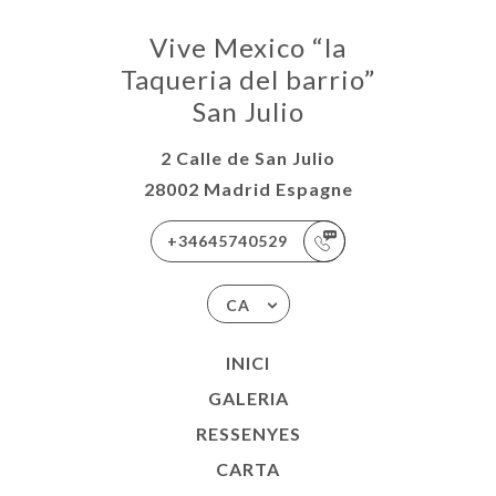
RTA
Vive Mexico “la
ACTAR
Taqueria del barrio”
San Julio
2 Calle de San Julio
28002 Madrid Espagne
+34645740529
CA
INICI
GALERIA
RESSENYES
CARTA